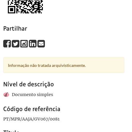
0083
Sem título
0084
Sem título
0085
Sem título
0086
Sem título
Partilhar
(...)
0094
Desenho representando António José de Almeida
1913
Informação não tratada arquivisticamente.
Nível de descrição
Documento simples
Código de referência
PT/MPR/AAJA/GV067/0081