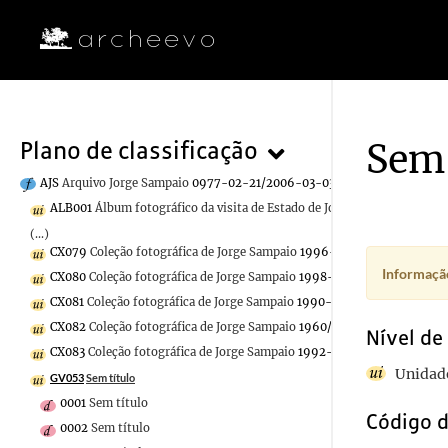
Sem 
Plano de classificação
AJS
Arquivo Jorge Sampaio
0977-02-21/2006-03-03
ALB001
Álbum fotográfico da visita de Estado de Jorge Sampaio à Ucrân
(...)
CX079
Coleção fotográfica de Jorge Sampaio
1996-06-08/2006-03-02
Informação
CX080
Coleção fotográfica de Jorge Sampaio
1998-08-09/2001-06-12
CX081
Coleção fotográfica de Jorge Sampaio
1990-04-23/2005-09-30
CX082
Coleção fotográfica de Jorge Sampaio
1960/2006-01-31
Nível de
CX083
Coleção fotográfica de Jorge Sampaio
1992-07-01/2005-07-08
Unidade
GV053
Sem título
0001
Sem título
Código d
0002
Sem título