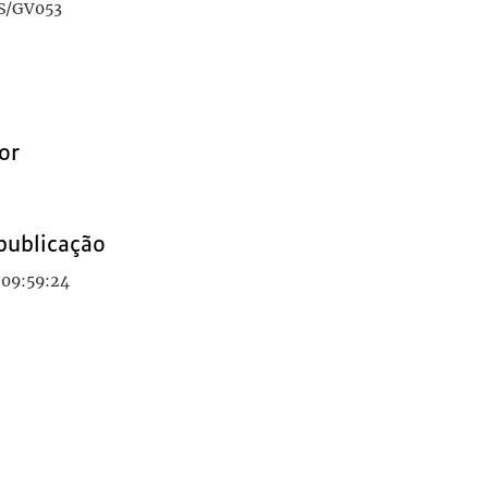
S/GV053
or
publicação
 09:59:24