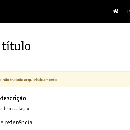
P
título
ia
1998-04-13/1998-04-16
 não tratada arquivisticamente.
 descrição
 de instalação
e referência