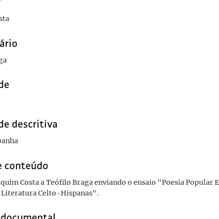
r
sta
ário
ga
de
de descritiva
panha
e conteúdo
aquim Costa a Teófilo Braga enviando o ensaio "Poesia Popular 
 Literatura Celto-Hispanas".
o documental