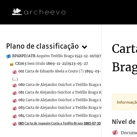
Cart
Plano de classificação
BPARPD/ATB
Arquivo Teófilo Braga
1541-12-10/1970-12-30
Bra
CX063
Sem título
1869-11-21/1923-05-27
001
Carta de Eduardo Abela a Couto (?)
1894-03-17
(...)
080
Carta de Alejandro Guichot a Teófilo Braga
1911-09-30
081
Carta de Alejandro Guichot a Teófilo Braga
1911-09-07
082
Carta de Alejandro Guichot a Teófilo Braga
1912-03-06
Informação
083
Carta de Alejandro Guichot a Teófilo Braga
1911-10-09
084
Carta de Alejandro Guichot a Teófilo Braga
1917-05-10
Nível de
085
Carta de Joaquim Costa a Teófilo Braga
1881-07-10
Docume