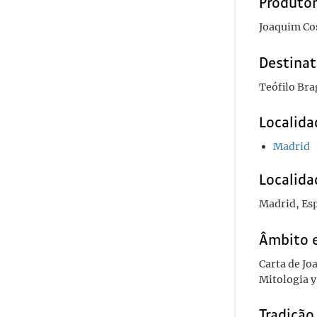
Produto
Joaquim Co
Destinat
Teófilo Bra
Localida
Madrid
Localida
Madrid, Es
Âmbito 
Carta de Jo
Mitologia y
Tradiçã