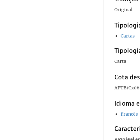
Original
Tipolog
Cartas
Tipologi
Carta
Cota des
APTB/Cx06
Idioma e
Francês
Caracterí
Razoável e