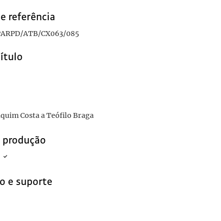
e referência
ARPD/ATB/CX063/085
título
aquim Costa a Teófilo Braga
e produção
o e suporte