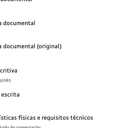
ia documental
a documental (original)
critiva
3/085
 escrita
sticas físicas e requisitos técnicos
stado de conservação