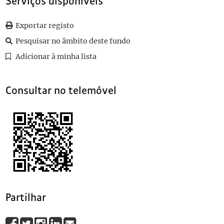
Serviços disponíveis
0086
Sem título
1907-07-27
0087
Sem título
1895-01-19
Exportar registo
0088
Sem título
1911-05-19
Pesquisar no âmbito deste fundo
0089
Sem título
(...)
Adicionar à minha lista
0100
Sem título
1920-02-25
Consultar no telemóvel
Partilhar