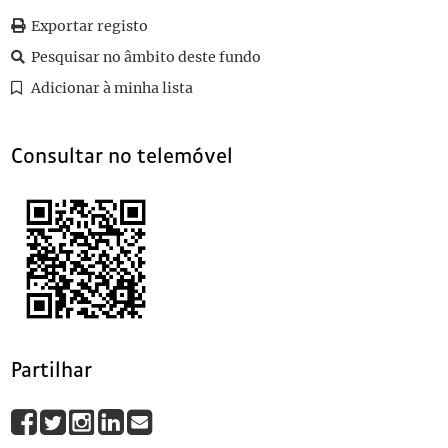
0021
Sem título
1929-11-02
Exportar registo
0022
Sem título
1929-11-02
Pesquisar no âmbito deste fundo
0023
Sem título
1929-11-01
0024
Sem título
1929-10-31
Adicionar à minha lista
(...)
0090
Sem título
Consultar no telemóvel
Partilhar