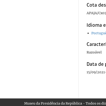
Cota des
APAJA/Cx03
Idioma e
Portugu
Caracterí
Razoável
Data de 
15/09/2021
Museu da Presidência da República - Todos os dir