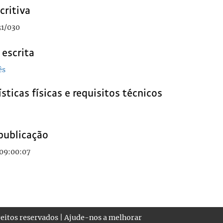
critiva
1/030
 escrita
ês
sticas físicas e requisitos técnicos
publicação
 09:00:07
eitos reservados |
Ajude-nos a melhorar