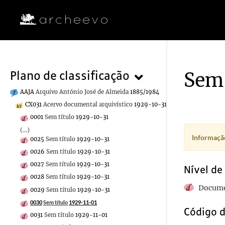
Sem 
Plano de classificação
AAJA
Arquivo António José de Almeida
1885/1984
CX031
Acervo documental arquivístico
1929-10-31/1929-11-05
0001
Sem título
1929-10-31
(...)
Informação
0025
Sem título
1929-10-31
0026
Sem título
1929-10-31
0027
Sem título
1929-10-31
Nível de
0028
Sem título
1929-10-31
Docume
0029
Sem título
1929-10-31
0030
Sem título
1929-11-01
Código d
0031
Sem título
1929-11-01