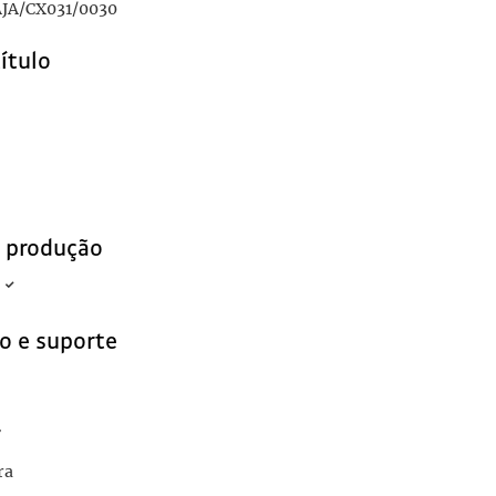
JA/CX031/0030
título
e produção
o e suporte
r
ra