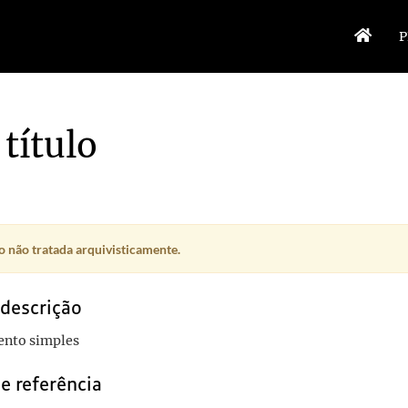
P
título
 não tratada arquivisticamente.
 descrição
nto simples
e referência