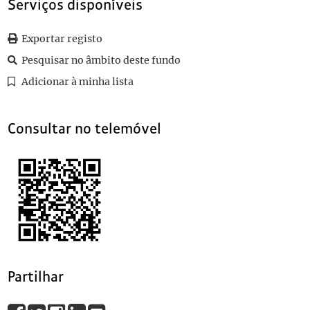
Serviços disponíveis
0030
Sem título
1917-06-14
0031
Sem título
1916-08
Exportar registo
0032
Sem título
1917-03-31
0033
Sem título
1921-02-03
Pesquisar no âmbito deste fundo
(...)
Adicionar à minha lista
0098
Sem título
1916-11-08
Consultar no telemóvel
Partilhar