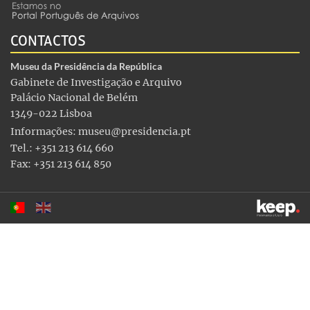
CONTACTOS
Museu da Presidência da República
Gabinete de Investigação e Arquivo
Palácio Nacional de Belém
1349-022 Lisboa
Informações:
museu@presidencia.pt
Tel.: +351 213 614 660
Fax: +351 213 614 850
Este sítio utiliza cookies para tornar a sua utilização mais
agradável. Ao continuar a utilizá-lo reconhece e aceita a nossa
política de cookies
Aceitar