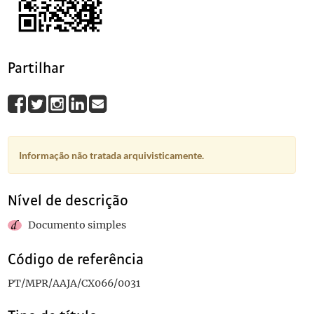
0033
Sem título
1893-10-14
0034
Sem título
1892-07-23
0035
Sem título
1892-12-18
0036
Sem título
1892-04-02
Partilhar
(...)
0105
Sem título
Informação não tratada arquivisticamente.
Nível de descrição
Documento simples
Código de referência
PT/MPR/AAJA/CX066/0031