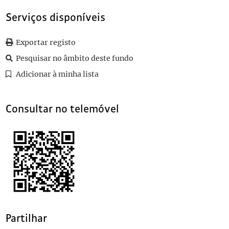
0010
Sem título
1913-06-12
Serviços disponíveis
0011
Sem título
1913-07-22
0012
Sem título
1913-06-10
0013
Sem título
1913
Exportar registo
(...)
Pesquisar no âmbito deste fundo
0101
Sem título
1913-09-10
Adicionar à minha lista
Consultar no telemóvel
Partilhar