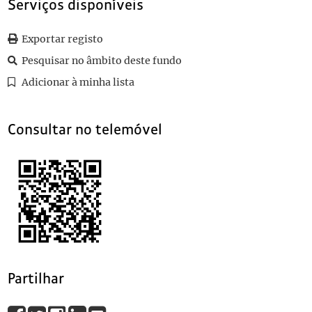
Serviços disponíveis
0070
Sem título
1913-03-30
0071
Sem título
1913-04-26
Exportar registo
0072
Sem título
1913-05-04
0073
Sem título
1913-05-13
Pesquisar no âmbito deste fundo
(...)
Adicionar à minha lista
0097
Sem título
1913
Consultar no telemóvel
Partilhar