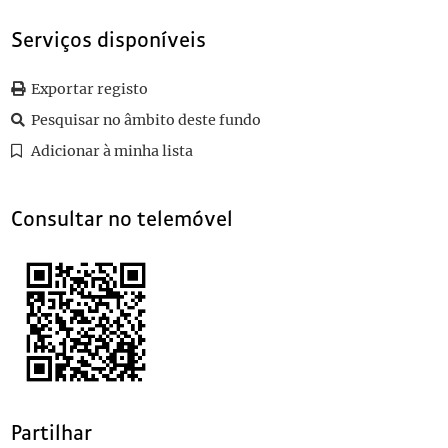
010
Cartão do Conselho Director da União dos Empregados do Comérci
Serviços disponíveis
011
Cartão de Madame Rattazzi a Teófilo Braga
(...)
087
Cartão de Lopes Martins, do Gabinete do Ministro de Instrução Pú
Exportar registo
Pesquisar no âmbito deste fundo
Adicionar à minha lista
Consultar no telemóvel
Partilhar