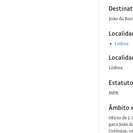
Destinat
João da Ro
Localida
Lisboa
Localida
Lisboa
Estatuto
MPR
Âmbito 
Ofício de J
para João d
Colónias, r