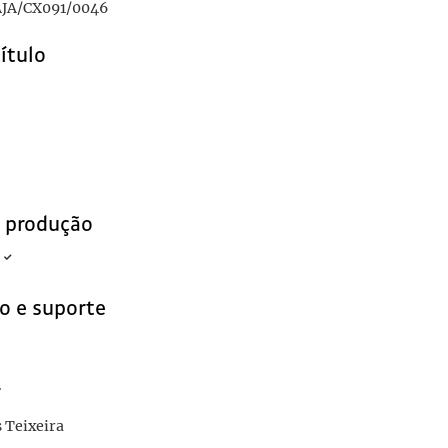
JA/CX091/0046
título
e produção
o e suporte
r
s Teixeira