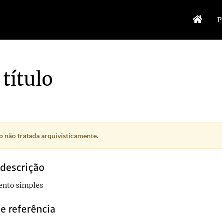
P
título
 não tratada arquivisticamente.
 descrição
nto simples
e referência