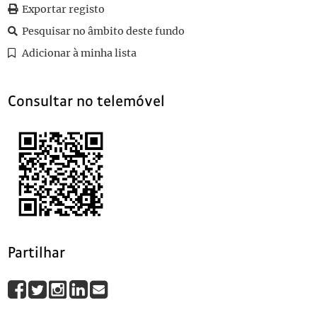
0040
Sem título
1911-06-16
Exportar registo
0041
Sem título
1911-06-07
Pesquisar no âmbito deste fundo
0042
Sem título
1911-06-07
Adicionar à minha lista
0043
Sem título
1911-06-10
(...)
0120
Sem título
Consultar no telemóvel
Partilhar