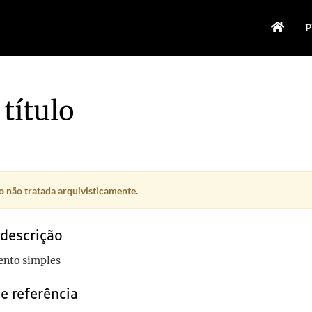
P
título
 não tratada arquivisticamente.
 descrição
nto simples
e referência