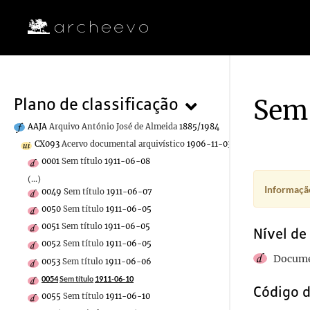
Sem 
Plano de classificação
AAJA
Arquivo António José de Almeida
1885/1984
CX093
Acervo documental arquivístico
1906-11-03/1917-02-27
0001
Sem título
1911-06-08
(...)
Informação
0049
Sem título
1911-06-07
0050
Sem título
1911-06-05
0051
Sem título
1911-06-05
Nível de
0052
Sem título
1911-06-05
Docume
0053
Sem título
1911-06-06
0054
Sem título
1911-06-10
Código d
0055
Sem título
1911-06-10