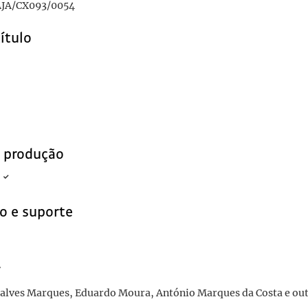
JA/CX093/0054
título
e produção
o e suporte
r
çalves Marques, Eduardo Moura, António Marques da Costa e ou