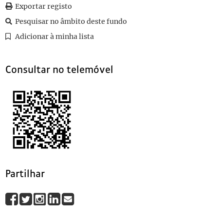
Exportar registo
0010
Sem título
1910-10-17
0011
Sem título
1910-10-11
Pesquisar no âmbito deste fundo
(...)
Adicionar à minha lista
0101
Sem título
1910-10-13
Consultar no telemóvel
Partilhar