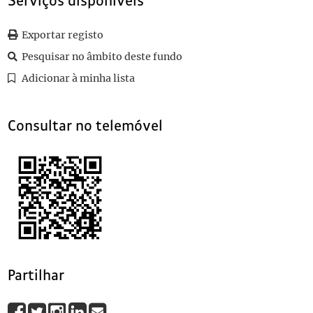
Serviços disponíveis
0017
Sem título
1915-04-09
0018
Sem título
1915-06-15
Exportar registo
0019
Sem título
1915-05-21
Pesquisar no âmbito deste fundo
0020
Sem título
1915-06-05
(...)
Adicionar à minha lista
0101
Sem título
1915-02-11
Consultar no telemóvel
Partilhar