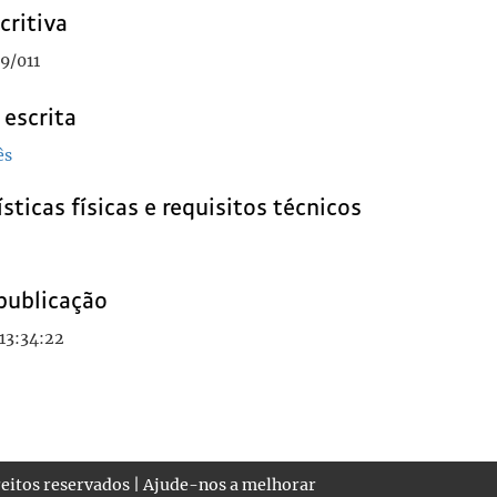
critiva
9/011
 escrita
ês
sticas físicas e requisitos técnicos
publicação
13:34:22
eitos reservados |
Ajude-nos a melhorar