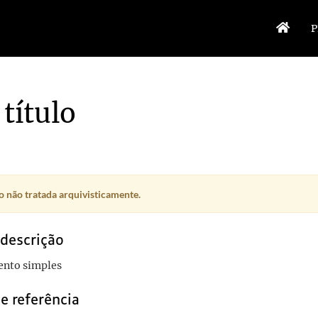
P
título
 não tratada arquivisticamente.
 descrição
nto simples
e referência