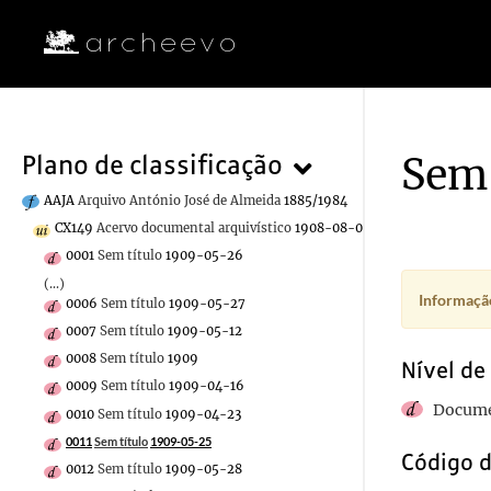
Sem 
Plano de classificação
AAJA
Arquivo António José de Almeida
1885/1984
CX149
Acervo documental arquivístico
1908-08-01/1910-02-22
0001
Sem título
1909-05-26
(...)
Informação
0006
Sem título
1909-05-27
0007
Sem título
1909-05-12
0008
Sem título
1909
Nível de
0009
Sem título
1909-04-16
Docume
0010
Sem título
1909-04-23
0011
Sem título
1909-05-25
Código d
0012
Sem título
1909-05-28