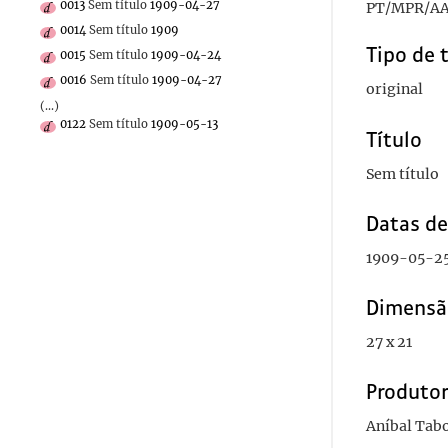
0013
Sem título
1909-04-27
PT/MPR/AA
0014
Sem título
1909
Tipo de 
0015
Sem título
1909-04-24
0016
Sem título
1909-04-27
original
(...)
0122
Sem título
1909-05-13
Título
Sem título
Datas d
1909-05-2
Dimensã
27 x 21
Produto
Aníbal Tab