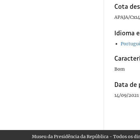
Cota des
APAJA/Cx14
Idioma e
Portugu
Caracterí
Bom
Data de 
14/09/2021 
Museu da Presidência da República - Todos os dir