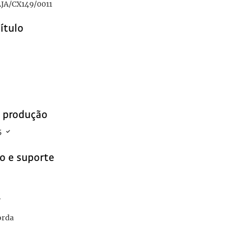
JA/CX149/0011
título
e produção
5
o e suporte
r
orda