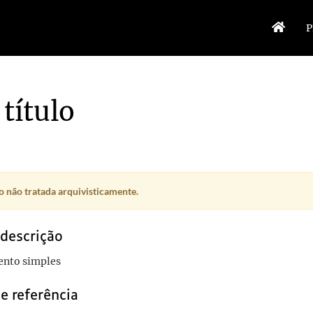
P
título
 não tratada arquivisticamente.
 descrição
nto simples
e referência