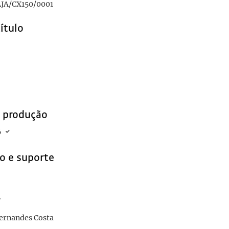
JA/CX150/0001
título
e produção
6
o e suporte
r
Fernandes Costa