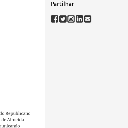
Partilhar
ido Republicano
o de Almeida
omunicando