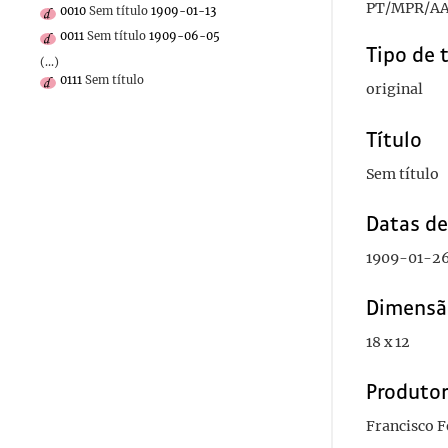
PT/MPR/AA
0010
Sem título
1909-01-13
0011
Sem título
1909-06-05
Tipo de 
(...)
0111
Sem título
original
Título
Sem título
Datas d
1909-01-2
Dimensã
18 x 12
Produto
Francisco 