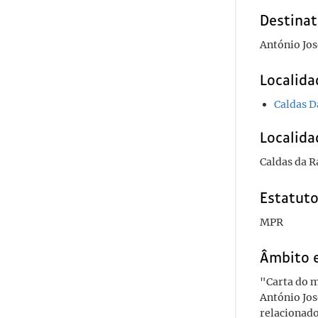
Destinat
António Jos
Localida
Caldas D
Localida
Caldas da R
Estatuto
MPR
Âmbito 
"Carta do m
António Jos
relacionad