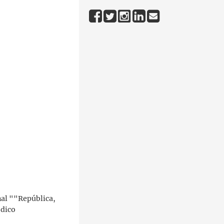
nal ""República,
ódico