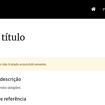
P
título
 não tratada arquivisticamente.
 descrição
nto simples
e referência