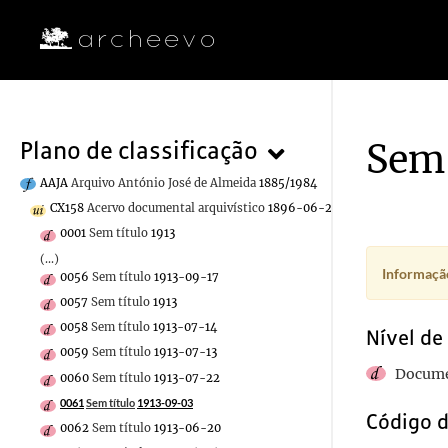
Sem 
Plano de classificação
AAJA
Arquivo António José de Almeida
1885/1984
CX158
Acervo documental arquivístico
1896-06-29/1915-09-01
0001
Sem título
1913
(...)
Informação
0056
Sem título
1913-09-17
0057
Sem título
1913
0058
Sem título
1913-07-14
Nível de
0059
Sem título
1913-07-13
Docume
0060
Sem título
1913-07-22
0061
Sem título
1913-09-03
Código d
0062
Sem título
1913-06-20