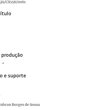
JA/CX158/0061
título
e produção
o e suporte
r
mbron Borges de Sousa