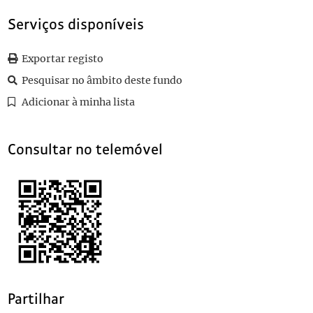
0034
Sem título
1897-05-21
0035
Sem título
1897
Serviços disponíveis
0036
Sem título
1897-03-22
0037
Sem título
1897-03-21
Exportar registo
(...)
Pesquisar no âmbito deste fundo
0110
Sem título
1901-05-04
Adicionar à minha lista
Consultar no telemóvel
Partilhar