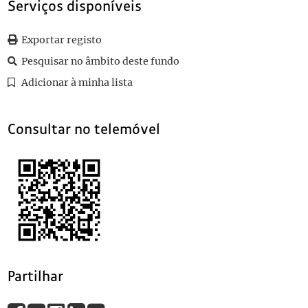
Serviços disponíveis
0075
Sem título
1911-11-25
0076
Sem título
1911-10-18
0077
Sem título
1911-11-26
Exportar registo
0078
Sem título
1911-11-17
Pesquisar no âmbito deste fundo
(...)
Adicionar à minha lista
0115
Sem título
Consultar no telemóvel
Partilhar