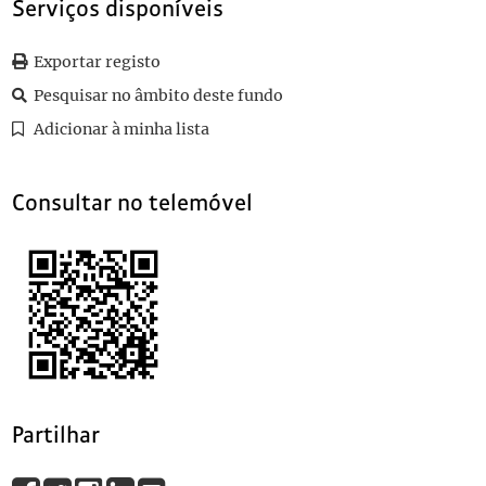
Serviços disponíveis
0041
Sem título
1911-10-04
0042
Sem título
1911-11-07
Exportar registo
0043
Sem título
1911-09-25
0044
Sem título
1911-11-16
Pesquisar no âmbito deste fundo
(...)
Adicionar à minha lista
0102
Sem título
1893-01
Consultar no telemóvel
Partilhar