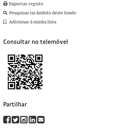
0099
Sem título
1896-09-04
Exportar registo
0100
Sem título
1902-01-07
Pesquisar no âmbito deste fundo
0101
Sem título
1896
Adicionar à minha lista
0102
Sem título
1896-09-05
(...)
0147
Sem título
Consultar no telemóvel
Partilhar