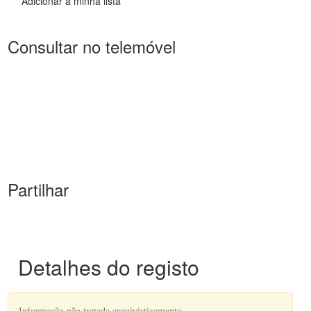
Adicionar à minha lista
(...)
0119
Sem título
1917-08-26
Consultar no telemóvel
Partilhar
Detalhes do registo