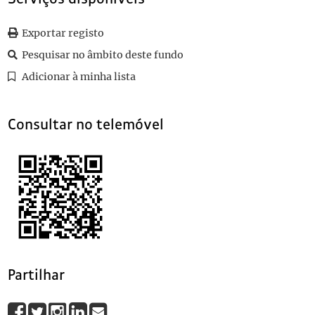
0117
Sem título
1920-01-07
0118
Sem título
1920-04-22
Exportar registo
Pesquisar no âmbito deste fundo
Adicionar à minha lista
Consultar no telemóvel
Partilhar