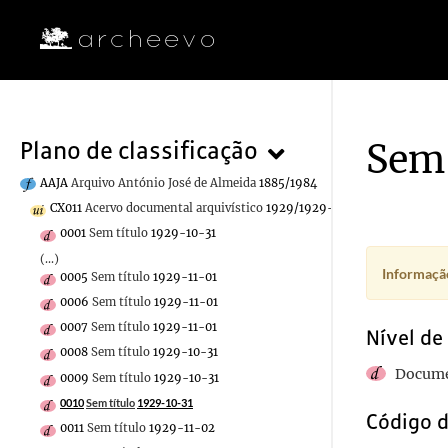
Sem 
Plano de classificação
AAJA
Arquivo António José de Almeida
1885/1984
CX011
Acervo documental arquivístico
1929/1929-11-20
0001
Sem título
1929-10-31
(...)
Informação
0005
Sem título
1929-11-01
0006
Sem título
1929-11-01
0007
Sem título
1929-11-01
Nível de
0008
Sem título
1929-10-31
Docume
0009
Sem título
1929-10-31
0010
Sem título
1929-10-31
Código d
0011
Sem título
1929-11-02