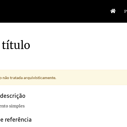
P
título
 não tratada arquivisticamente.
 descrição
nto simples
e referência