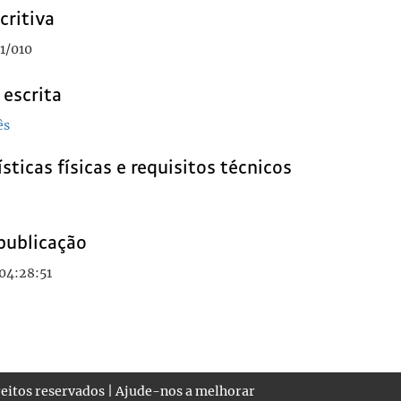
critiva
1/010
 escrita
ês
sticas físicas e requisitos técnicos
publicação
04:28:51
eitos reservados |
Ajude-nos a melhorar