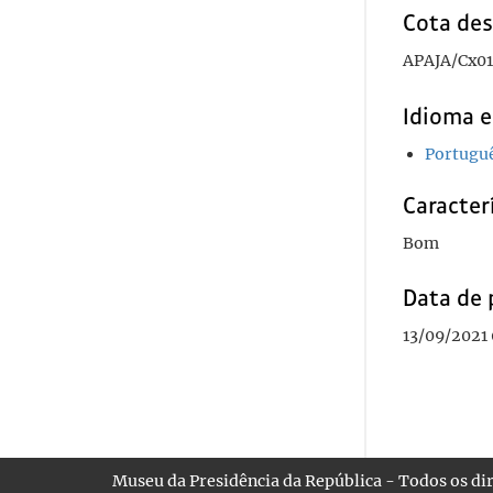
Cota des
APAJA/Cx01
Idioma e
Portugu
Caracterí
Bom
Data de 
13/09/2021 
Museu da Presidência da República - Todos os dir