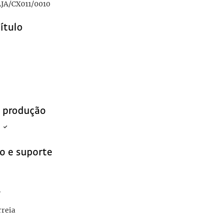
JA/CX011/0010
título
e produção
o e suporte
r
rreia