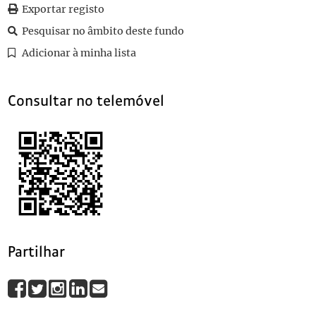
0048
Sem título
1929-11-01
Exportar registo
0049
Sem título
1929-11-01
Pesquisar no âmbito deste fundo
0050
Sem título
1929-11-01
Adicionar à minha lista
0051
Sem título
1929-11-01
(...)
0119
Sem título
1929-11-01
Consultar no telemóvel
Partilhar