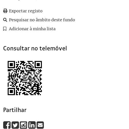
0064
Sem título
1928-07-28
0065
Sem título
1928-07-18
Exportar registo
0066
Sem título
1928-02-01
Pesquisar no âmbito deste fundo
0067
Sem título
1927-11-19
Adicionar à minha lista
(...)
0086
Sem título
1921-09-30
Consultar no telemóvel
Partilhar