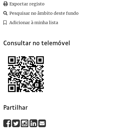
0121
Sem título
1921-10-30
Exportar registo
0122
Sem título
1921-10-30
Pesquisar no âmbito deste fundo
0123
Sem título
1921-10-28
Adicionar à minha lista
0124
Sem título
1921-10-27
Consultar no telemóvel
Partilhar