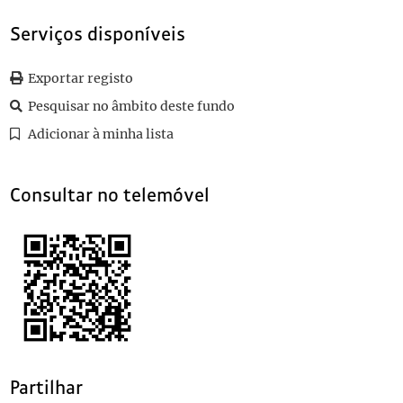
0029
Sem título
1892-01-18
0030
Sem título
1892-01
Serviços disponíveis
0031
Sem título
1891-12-29
0032
Sem título
1892-02-01
Exportar registo
(...)
Pesquisar no âmbito deste fundo
0104
Sem título
1919-08-30
Adicionar à minha lista
Consultar no telemóvel
Partilhar