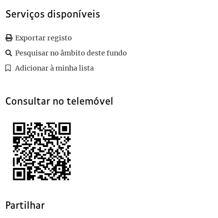
0033
Sem título
1911-03-02
Serviços disponíveis
0034
Sem título
1911-03-24
0035
Sem título
1911-03-27
Exportar registo
0036
Sem título
1911-03-31
(...)
Pesquisar no âmbito deste fundo
0069
Sem título
1911-01-23
Adicionar à minha lista
Consultar no telemóvel
Partilhar