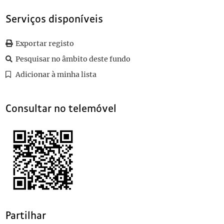
0053
Sem título
1910-05-13
0054
Sem título
1910-04-27
Serviços disponíveis
0055
Sem título
1910
0056
Sem título
1910-03-02
Exportar registo
(...)
Pesquisar no âmbito deste fundo
0100
Sem título
1910-06-24
Adicionar à minha lista
Consultar no telemóvel
Partilhar