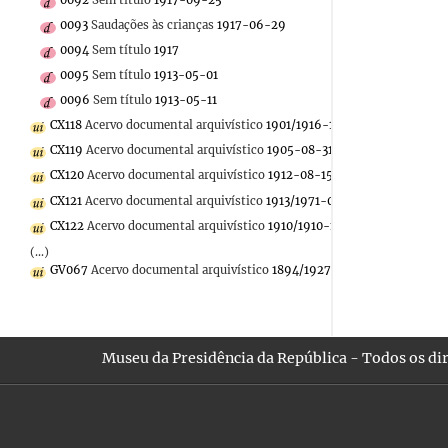
0093
Saudações às crianças
1917-06-29
0094
Sem título
1917
0095
Sem título
1913-05-01
0096
Sem título
1913-05-11
CX118
Acervo documental arquivístico
1901/1916-12-31
CX119
Acervo documental arquivístico
1905-08-31/1973-05-27
CX120
Acervo documental arquivístico
1912-08-15/1922-05-16
CX121
Acervo documental arquivístico
1913/1971-05-07
CX122
Acervo documental arquivístico
1910/1910-11-27
(...)
GV067
Acervo documental arquivístico
1894/1927-10-25
Museu da Presidência da República - Todos os dir