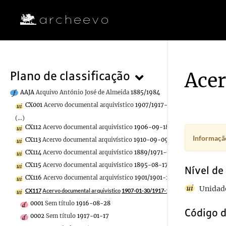
Acer
Plano de classificação
AAJA
Arquivo António José de Almeida
1885/1984
CX001
Acervo documental arquivístico
1907/1917-02-25
(...)
CX112
Acervo documental arquivístico
1906-09-18/1923-10-04
Informação
CX113
Acervo documental arquivístico
1910-09-09/1913-12-31
CX114
Acervo documental arquivístico
1889/1971-08-12
CX115
Acervo documental arquivístico
1895-08-17/1917-05-16
Nível de
CX116
Acervo documental arquivístico
1901/1901-12-29
Unidade
CX117
Acervo documental arquivístico
1907-01-30/1917-11-02
0001
Sem título
1916-08-28
Código d
0002
Sem título
1917-01-17