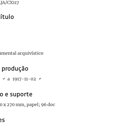
JA/CX117
título
umental arquivístico
e produção
a
1917-11-02
o e suporte
 10 x 270 mm, papel; 96 doc
es