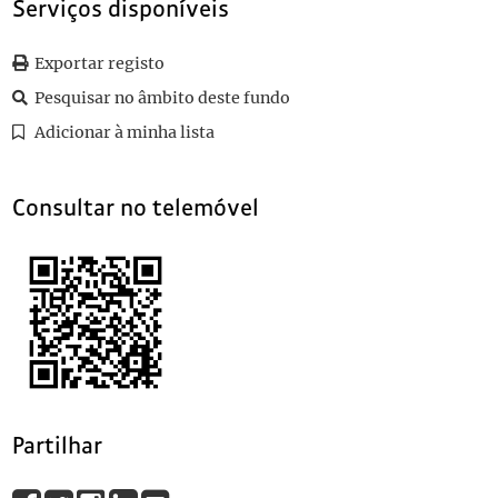
Serviços disponíveis
0020
Sem título
1915-06-03
0021
Sem título
1916-02-27
Exportar registo
0022
Sem título
1916-02-29
0023
Sem título
1916-02-26
Pesquisar no âmbito deste fundo
(...)
Adicionar à minha lista
0105
Sem título
1906-06-25
Consultar no telemóvel
Partilhar