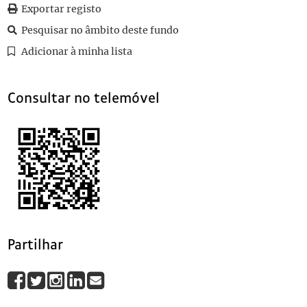
0010
Sem título
1927-07-18
Exportar registo
0011
Sem título
1927-07-18
Pesquisar no âmbito deste fundo
0012
Sem título
1927-07-17
Adicionar à minha lista
0013
Sem título
1927-07-18
(...)
0101
Sem título
1927-07-20
Consultar no telemóvel
Partilhar