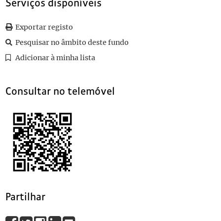
Serviços disponíveis
0076
Sem título
1914-09-24
0077
Sem título
Exportar registo
0078
Sem título
1910-08-01
0079
Sem título
Pesquisar no âmbito deste fundo
(...)
Adicionar à minha lista
0091
Sem título
Consultar no telemóvel
Partilhar