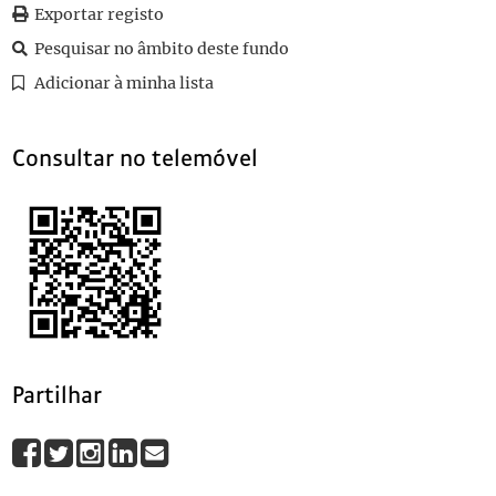
059
Sem título
Exportar registo
060
Sem título
Pesquisar no âmbito deste fundo
061
Sem título
1974-12
Adicionar à minha lista
062
Sem título
1975
(...)
070
Sobre o Pacto Atlântico
1949-09-28
Consultar no telemóvel
Partilhar