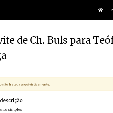
P
ite de Ch. Buls para Teóf
ga
 não tratada arquivisticamente.
 descrição
nto simples