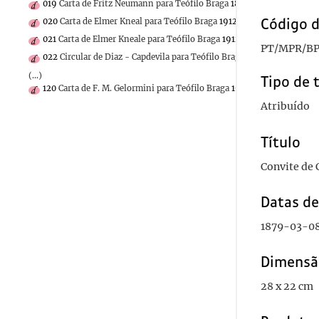
019
Carta de Fritz Neumann para Teófilo Braga
1879-05-13
Código d
020
Carta de Elmer Kneal para Teófilo Braga
1912-02-07
021
Carta de Elmer Kneale para Teófilo Braga
1912-02-07
PT/MPR/BP
022
Circular de Diaz - Capdevila para Teófilo Braga
1915-09-15
(...)
Tipo de 
120
Carta de F. M. Gelormini para Teófilo Braga
1908-01-28
Atribuído
Título
Convite de 
Datas d
1879-03-0
Dimensã
28 x 22 cm