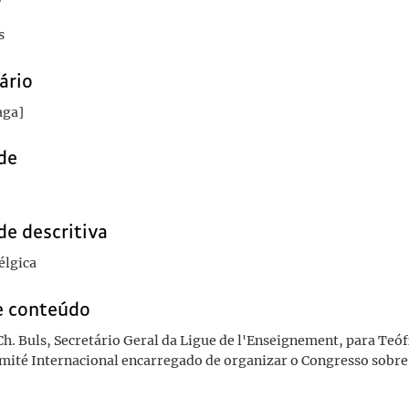
r
s
ário
aga]
de
de descritiva
élgica
e conteúdo
Ch. Buls, Secretário Geral da Ligue de l'Enseignement, para Teóf
mité Internacional encarregado de organizar o Congresso sobre