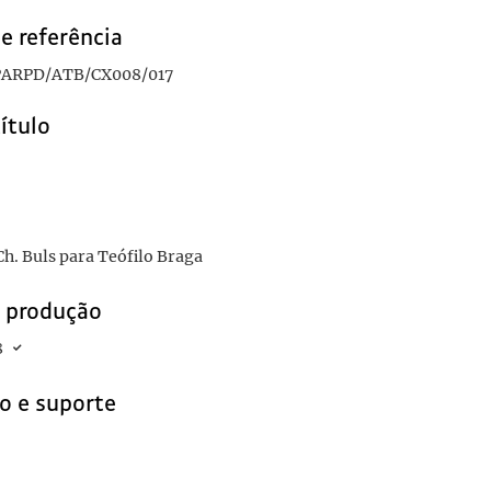
e referência
ARPD/ATB/CX008/017
título
Ch. Buls para Teófilo Braga
e produção
8
o e suporte