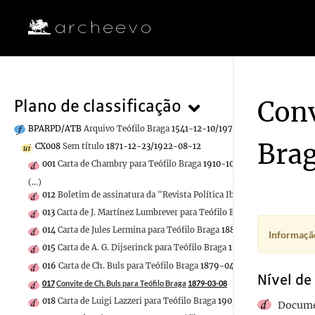
Conv
Plano de classificação
BPARPD/ATB
Arquivo Teófilo Braga
1541-12-10/1970-12-30
Bra
CX008
Sem título
1871-12-23/1922-08-12
001
Carta de Chambry para Teófilo Braga
1910-10-19
(...)
012
Boletim de assinatura da "Revista Política Ibero-Americana"
013
Carta de J. Martínez Lumbrever para Teófilo Braga
1887-04-27
014
Carta de Jules Lermina para Teófilo Braga
1880-10-22
Informação
015
Carta de A. G. Dijserinck para Teófilo Braga
1912-04-14
016
Carta de Ch. Buls para Teófilo Braga
1879-04-07
Nível de
017
Convite de Ch. Buls para Teófilo Braga
1879-03-08
018
Carta de Luigi Lazzeri para Teófilo Braga
1903-03-15
Docume