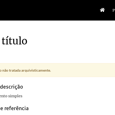
P
título
 não tratada arquivisticamente.
 descrição
nto simples
e referência