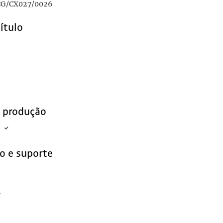
G/CX027/0026
título
e produção
o e suporte
r