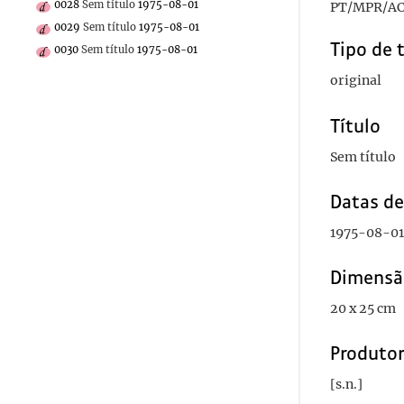
0028
Sem título
1975-08-01
PT/MPR/AC
0029
Sem título
1975-08-01
Tipo de 
0030
Sem título
1975-08-01
original
Título
Sem título
Datas d
1975-08-01
Dimensã
20 x 25 cm
Produto
[s.n.]