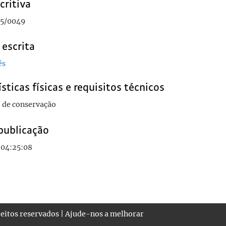
critiva
5/0049
 escrita
ês
sticas físicas e requisitos técnicos
 de conservação
publicação
 04:25:08
eitos reservados |
Ajude-nos a melhorar