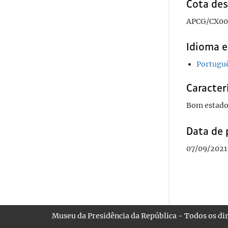
Cota des
APCG/CX00
Idioma e
Portugu
Caracterí
Bom estado
Data de 
07/09/2021
Museu da Presidência da República - Todos os dir