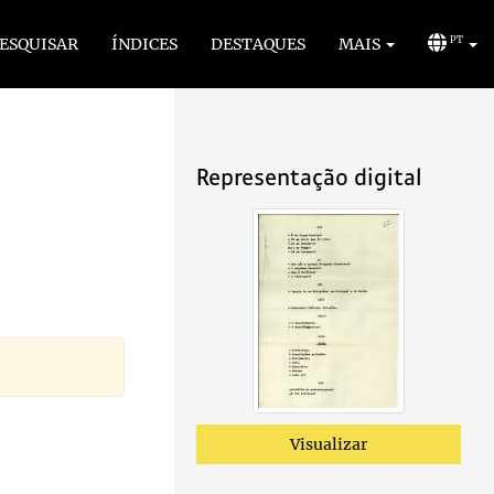
ESQUISAR
ÍNDICES
DESTAQUES
MAIS
PT
Representação digital
omes
1975-10/1975-10
à Santa Sé e à República italiana
1975-10/1975-10
Visualizar