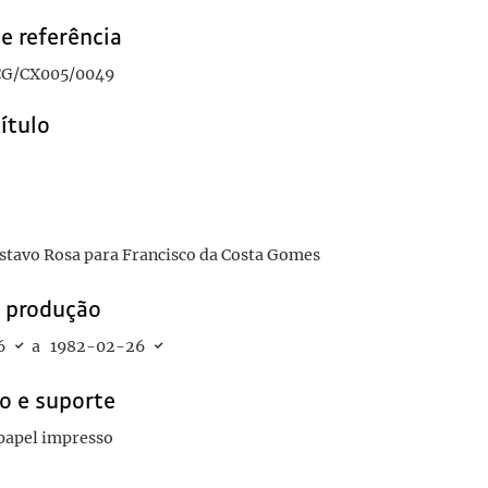
-09-06/1982-09-06
e referência
l, Francisco da Costa Gomes
1982-01-11/1982-01-11
G/CX005/0049
título
stavo Rosa para Francisco da Costa Gomes
e produção
6
a
1982-02-26
o e suporte
 papel impresso