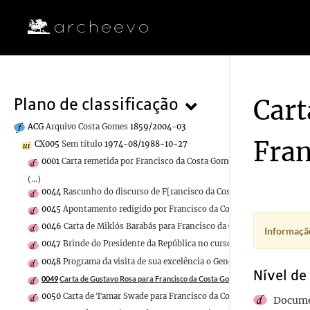
Cart
Plano de classificação
ACG
Arquivo Costa Gomes
1859/2004-03
Fran
CX005
Sem título
1974-08/1988-10-27
0001
Carta remetida por Francisco da Costa Gomes a Matias Villamue
(...)
0044
Rascunho do discurso de F[rancisco da Costa Gomes]
0045
Apontamento redigido por Francisco da Costa Gomes
1976/197
0046
Carta de Miklós Barabás para Francisco da Costa Gomes
1988-0
Informação
0047
Brinde do Presidente da República no curso do jantar oferecid
0048
Programa da visita de sua excelência o General Francisco da Co
Nível de
0049
Carta de Gustavo Rosa para Francisco da Costa Gomes
1982-02-26/1982-0
0050
Carta de Tamar Swade para Francisco da Costa Gomes
1983-08-
Docume