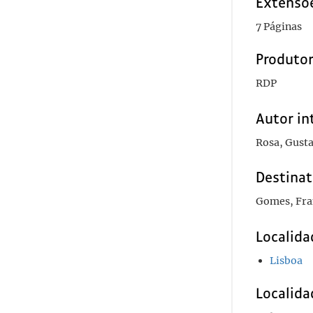
Extensõ
7 Páginas
Produto
RDP
Autor in
Rosa, Gust
Destinat
Gomes, Fran
Localida
Lisboa
Localida