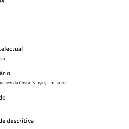
es
r
telectual
avo
ário
cisco da Costa. N. 1914 - m. 2001
de
de descritiva