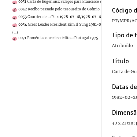
0051
Carta de Eugeniusz Szleper para Francisco da Costa Gomes
1982
Código d
0052
Recibo passado pelo tesoureiro do Grémio Literário ao Marecha
0053
Courrier de la Paix
1978-07-18/1978-07-18
PT/MPR/AC
0054
Great Leader President Kim Il Sung
1981-07-25/1981-07-25
(...)
Tipo de 
0071
Roménia concede crédito a Portugal
1975-10-31/1975-10-31
Atribuído
Título
Carta de Gu
Datas d
1982-02-2
Dimensã
30 x 21 cm;