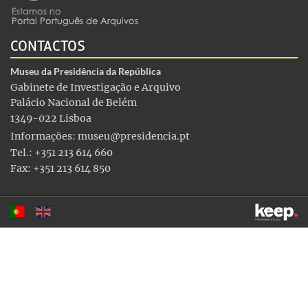
CONTACTOS
Museu da Presidência da República
Gabinete de Investigação e Arquivo
Palácio Nacional de Belém
1349-022 Lisboa
Informações:
museu@presidencia.pt
Tel.: +351 213 614 660
Fax: +351 213 614 850
Este sítio utiliza cookies para tornar a sua utilização mais
agradável. Ao continuar a utilizá-lo reconhece e aceita a nossa
política de cookies
Aceitar