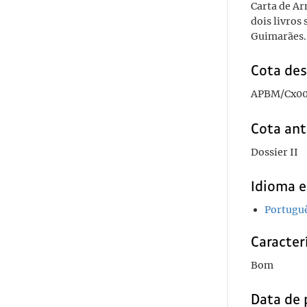
Carta de Ar
dois livros
Guimarães.
Cota des
APBM/Cx00
Cota ant
Dossier II
Idioma e
Portugu
Caracterí
Bom
Data de 