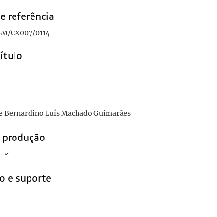
e referência
M/CX007/0114
título
re Bernardino Luís Machado Guimarães
e produção
7
o e suporte