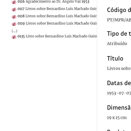
0116
Agradecimento ao Dr. Ângelo Vaz
1953
Código d
0117
Livros sobre Bernardino Luís Machado Guimarães
1953-07-05
0118
Livros sobre Bernardino Luís Machado Guimarães
1953-07-14
PT/MPR/AB
0119
Livros sobre Bernardino Luís Machado Guimarães
1953-01-05
(...)
Tipo de 
0135
Livro sobre Bernardino Luís Machado Guimarães
1951
Atribuído
Título
Livros sob
Datas d
1953-07-0
Dimensã
19 x 15 cm