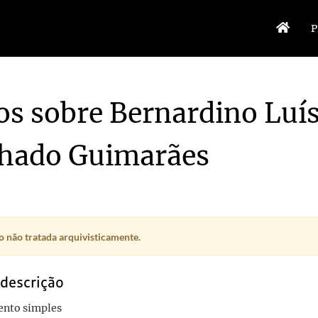
P
os sobre Bernardino Luí
hado Guimarães
 não tratada arquivisticamente.
 descrição
nto simples