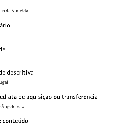
r
ís de Almeida
ário
de
de descritiva
ugal
ediata de aquisição ou transferência
e Ângelo Vaz
e conteúdo