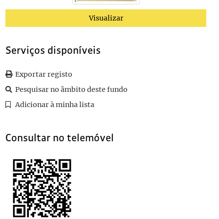
0010
Pela Liberdade
1901
Visualizar
0011
Conferências Políticas
1904
(...)
0023
Ao País ! O Perigo Alemão em Portugal
1937
Serviços disponíveis
Exportar registo
Pesquisar no âmbito deste fundo
Adicionar à minha lista
Consultar no telemóvel