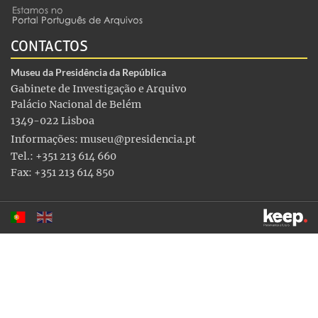
CONTACTOS
Museu da Presidência da República
Gabinete de Investigação e Arquivo
Palácio Nacional de Belém
1349-022 Lisboa
Informações:
museu@presidencia.pt
Tel.: +351 213 614 660
Fax: +351 213 614 850
Este sítio utiliza cookies para tornar a sua utilização mais
agradável. Ao continuar a utilizá-lo reconhece e aceita a nossa
política de cookies
Aceitar