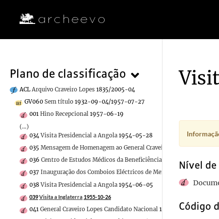
Visi
Plano de classificação
ACL
Arquivo Craveiro Lopes
1835/2005-04
GV060
Sem título
1932-09-04/1957-07-27
001
Hino Recepcional
1957-06-19
(...)
Informação
034
Visita Presidencial a Angola
1954-05-28
035
Mensagem de Homenagem ao General Craveiro Lopes
1954-09-0
036
Centro de Estudos Médicos da Beneficiência Portuguesa do Rio d
Nível de
037
Inauguração dos Comboios Eléctricos de Mem-Martins, Algueirã
Docume
038
Visita Presidencial a Angola
1954-06-05
039
Visita a Inglaterra
1955-10-26
Código d
041
General Craveiro Lopes Candidato Nacional
1951-07