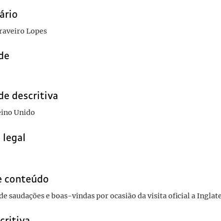
ário
raveiro Lopes
de
de descritiva
eino Unido
 legal
e conteúdo
 saudações e boas-vindas por ocasião da visita oficial a Inglate
critiva