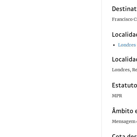
Destinat
Francisco C
Localida
Londres
Localida
Londres, R
Estatuto
MPR
Âmbito 
Mensagem de
Cota des