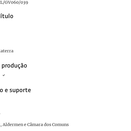
L/GV060/039
título
l Senhor General Francisco Higino Craveiro Lopes
1957-06-10
laterra
e produção
o e suporte
r
, Aldermen e Câmara dos Comuns