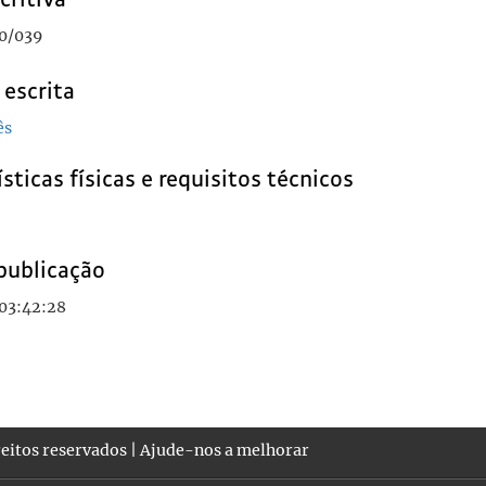
0/039
 escrita
ês
sticas físicas e requisitos técnicos
publicação
 03:42:28
eitos reservados |
Ajude-nos a melhorar