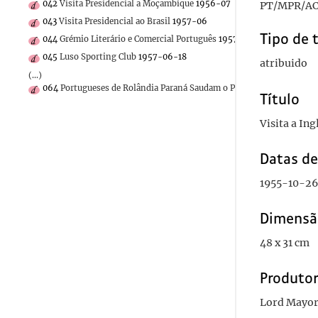
042
Visita Presidencial a Moçambique
1956-07
PT/MPR/AC
043
Visita Presidencial ao Brasil
1957-06
Tipo de 
044
Grémio Literário e Comercial Português
1957-06-21
045
Luso Sporting Club
1957-06-18
atribuido
(...)
064
Portugueses de Rolândia Paraná Saudam o Presidente de Portuga
Título
Visita a Ing
Datas d
1955-10-26
Dimensã
48 x 31 cm
Produto
Lord Mayor