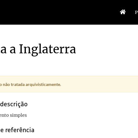
P
ta a Inglaterra
 não tratada arquivisticamente.
3
e Janeiro
1957-06-11
 descrição
o
1957-04-28
nto simples
e referência