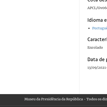
APCL/Gv06
Idioma e
Portugu
Caracterí
Enrolado
Data de 
13/09/2021
Museu da Presidência da República - Todos os dir