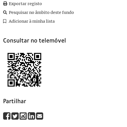
Exportar registo
0029
Visita de Estado ao Brasil
1997-09-11
0030
Visita de Estado ao Brasil
1997-09-11
Pesquisar no âmbito deste fundo
(...)
Adicionar à minha lista
0042
Visita de Estado ao Brasil
1997-09
Consultar no telemóvel
Partilhar