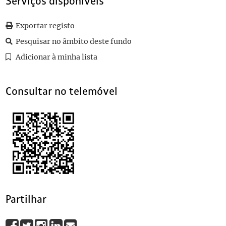
Serviços disponíveis
0014
Visita à República Popular da China
1997/1997
0015
Visita à República Popular da China
1997/1997
Exportar registo
(...)
Pesquisar no âmbito deste fundo
0018
Visita à República Popular da China
1997/1997
Adicionar à minha lista
Consultar no telemóvel
Partilhar