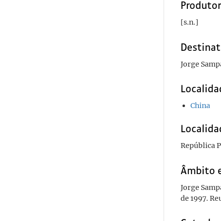
Produto
[s.n.]
Destinat
Jorge Samp
Localida
China
Localida
República P
Âmbito 
Jorge Sampa
de 1997. Re