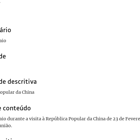
r
ário
aio
de
de descritiva
opular da China
e conteúdo
io durante a visita à República Popular da China de 23 de Fevere
união.