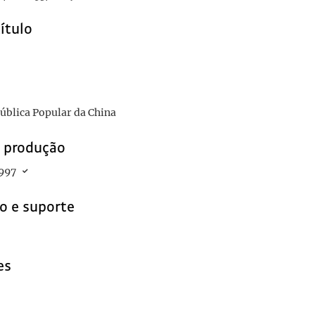
título
pública Popular da China
e produção
997
o e suporte
es