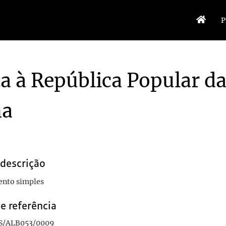
P
ta à República Popular d
na
blica Popular da China
1997/1997
 descrição
nto simples
e referência
S/ALB053/0009