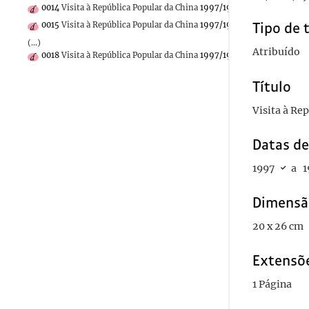
0014
Visita à República Popular da China
1997/1997
Tipo de 
0015
Visita à República Popular da China
1997/1997
(...)
Atribuído
0018
Visita à República Popular da China
1997/1997
Título
Visita à Re
Datas d
1997
a
1
Dimensã
20 x 26 cm
Extensõ
1 Página