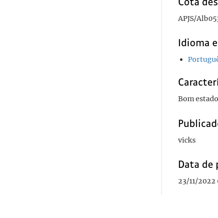
Cota des
APJS/Alb05
Idioma e
Portugu
Caracterí
Bom estado
Publicad
vicks
Data de 
23/11/2022