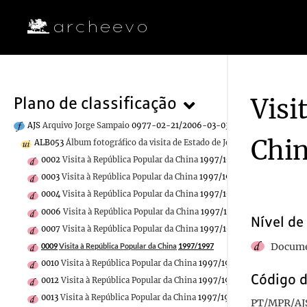
Visi
Plano de classificação
AJS
Arquivo Jorge Sampaio
0977-02-21/2006-03-03
Chi
ALB053
Álbum fotográfico da visita de Estado de Jorge Sampaio à Repú
0002
Visita à República Popular da China
1997/1997
0003
Visita à República Popular da China
1997/1997
0004
Visita à República Popular da China
1997/1997
0006
Visita à República Popular da China
1997/1997
Nível de
0007
Visita à República Popular da China
1997/1997
Docume
0009
Visita à República Popular da China
1997/1997
0010
Visita à República Popular da China
1997/1997
Código d
0012
Visita à República Popular da China
1997/1997
0013
Visita à República Popular da China
1997/1997
PT/MPR/AJ