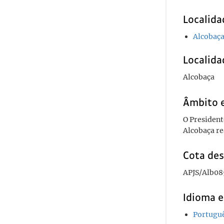
Localida
Alcobaç
Localida
Alcobaça
Âmbito 
O President
Alcobaça re
Cota des
APJS/Alb08
Idioma e
Portugu