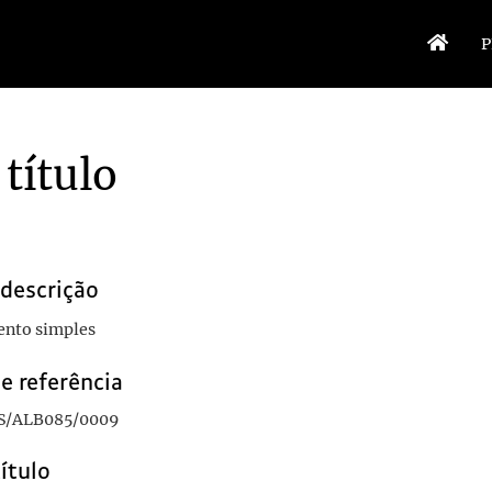
P
título
 Alcobaça
1991-08-20/1991-08-20
 descrição
nto simples
e referência
S/ALB085/0009
título