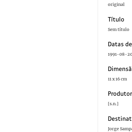
original
Título
Sem título
Datas d
1991-08-2
Dimensã
11 x 16 cm
Produto
[s.n.]
Destinat
Jorge Samp