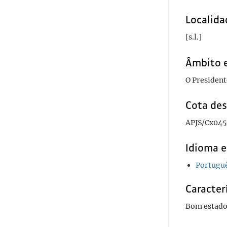
Localida
[s.l.]
Âmbito 
O President
Cota des
APJS/Cx045
Idioma e
Portugu
Caracterí
Bom estado