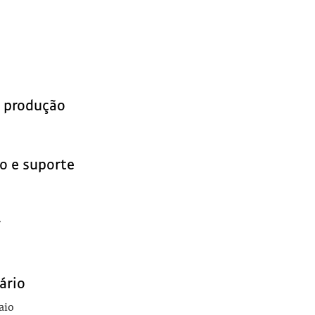
e produção
o e suporte
r
ário
aio