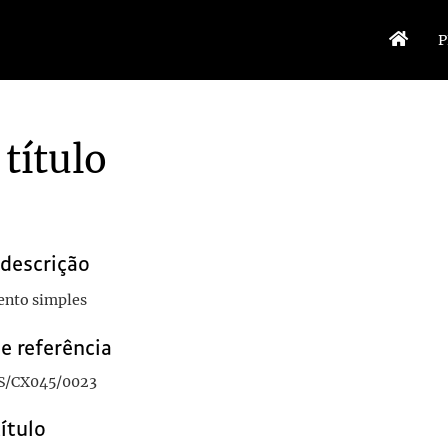
P
título
 descrição
nto simples
e referência
S/CX045/0023
título