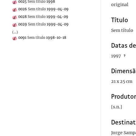
0025
Sem título
1998
original
0026
Sem título
1999-04-09
0028
Sem título
1999-04-09
Título
0029
Sem título
1999-04-09
Sem título
(...)
0091
Sem título
1998-10-18
Datas d
1997
Dimensã
21 x 25 cm
Produto
[s.n.]
Destinat
Jorge Samp