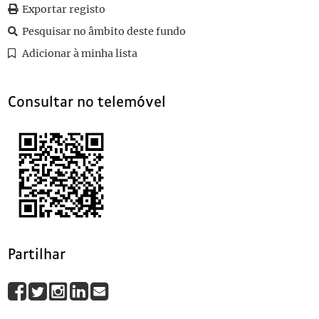
079
Sem título
1927-12-29
Exportar registo
080
Sem título
1927-12-29
Pesquisar no âmbito deste fundo
081
Sem título
1927-12-30
Adicionar à minha lista
082
Sem título
1927-12-16
(...)
100
Sem título
1927-07-18
Consultar no telemóvel
Partilhar